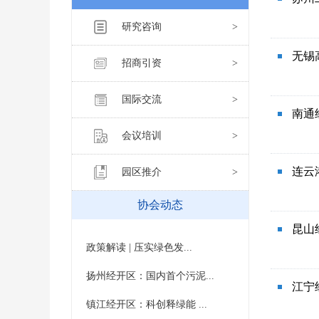
研究咨询
无锡
招商引资
国际交流
南通
会议培训
连云
园区推介
协会动态
昆山
政策解读 | 压实绿色发...
扬州经开区：国内首个污泥...
江宁
镇江经开区：科创释绿能 ...